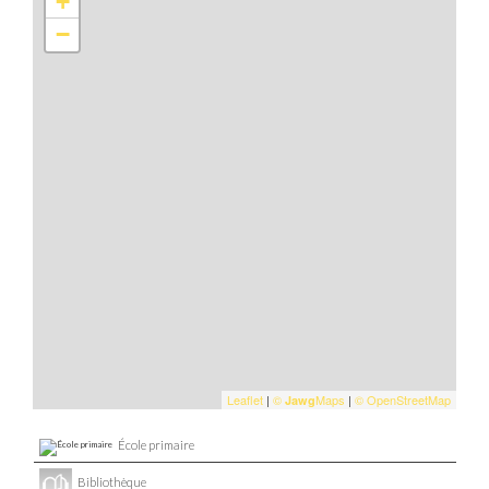
+
−
Leaflet
|
©
Maps
|
© OpenStreetMap
Jawg
École primaire
Bibliothèque