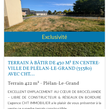
Exclusivité
TERRAIN À BÂTIR DE 430 M² EN CENTRE-
VILLE DE PLÉLAN-LE-GRAND (35380)
AVEC CHT...
Terrain 422 m² - Plélan-Le-Grand
EXCELLENT EMPLACEMENT AU CŒUR DE BROCÉLIANDE
– LIBRE DE CONSTRUCTEUR & RÉSEAUX EN BORDURE
L'agence CHT IMMOBILIER a le plaisir de vous présenter à la
vente ce superbe terrain constructible...