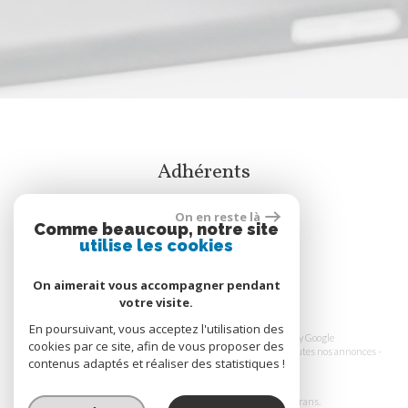
Adhérents
On en reste là
Comme beaucoup, notre site
utilise les cookies
On aimerait vous accompagner pendant
votre visite.
En poursuivant, vous acceptez l'utilisation des
© 2026 | Tous droits réservés | Traduction powered by Google
cookies par ce site, afin de vous proposer des
Plan du site
-
Mentions légales
-
Honoraires
-
Liens
-
Admin
-
Toutes nos annonces
-
contenus adaptés et réaliser des statistiques !
Politique RGPD
Site internet compatible multi-supports,
un seul site adaptable à tous les types d'écrans.