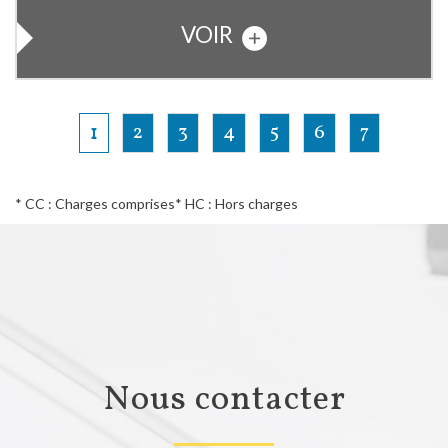
VOIR
1
2
3
4
5
6
7
* CC : Charges comprises
* HC : Hors charges
Nous contacter