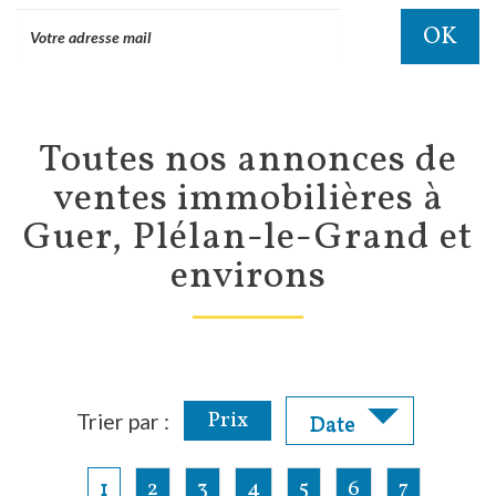
OK
Toutes nos annonces de
ventes immobilières à
Guer, Plélan-le-Grand et
environs
Prix
Trier par :
Date
1
2
3
4
5
6
7