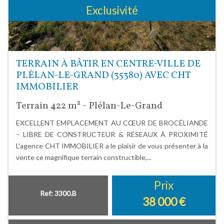
Exclusivité
TERRAIN À BÂTIR EN CENTRE-VILLE DE
PLÉLAN-LE-GRAND (35380) AVEC CHT
IMMOBILIER
Terrain 422 m² - Plélan-Le-Grand
EXCELLENT EMPLACEMENT AU CŒUR DE BROCÉLIANDE
– LIBRE DE CONSTRUCTEUR & RÉSEAUX À PROXIMITÉ
L'agence CHT IMMOBILIER a le plaisir de vous présenter à la
vente ce magnifique terrain constructible,...
Prix
Ref: 3300.B
38 000
€