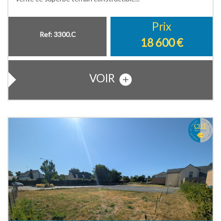
Prix
Ref: 3300.C
18 600
€
VOIR