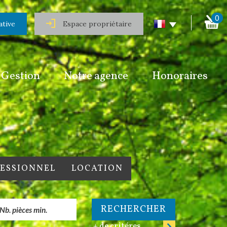
0
ative
Espace propriétaire
Gestion
Notre agence
Honoraires
FESSIONNEL
LOCATION
RECHERCHER
+ de critéres