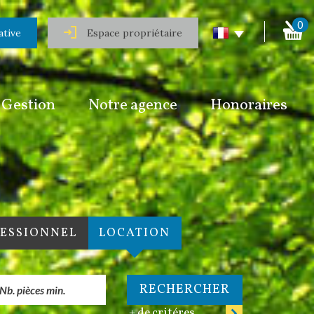
0
ative
Espace propriétaire
Gestion
Notre agence
Honoraires
FESSIONNEL
LOCATION
RECHERCHER
+ de critéres