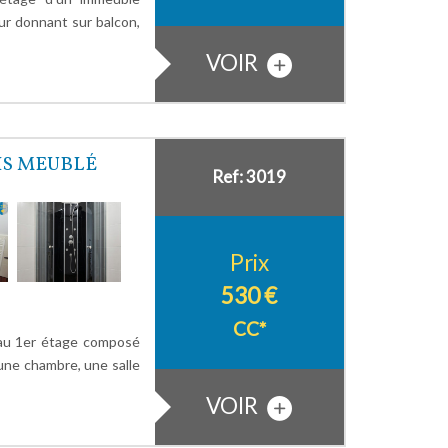
ur donnant sur balcon,
VOIR
IS MEUBLÉ
Ref: 3019
Prix
530 €
CC*
au 1er étage composé
une chambre, une salle
VOIR