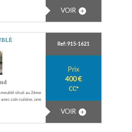
VOIR
UBLÉ
Ref: 915-1621
Prix
400 €
and
CC*
 meublé situé au 2ème
avec coin cuisine, une
VOIR