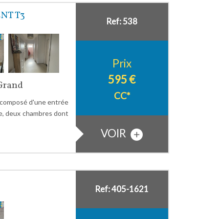
NT T3
Ref: 538
Prix
595 €
-Grand
CC*
composé d'une entrée
ée, deux chambres dont
VOIR
Ref: 405-1621