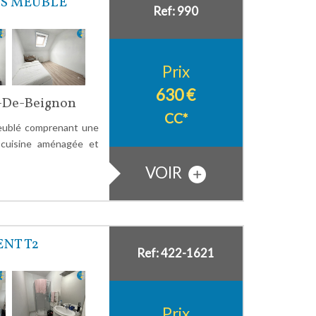
IS MEUBLÉ
Ref: 990
Prix
630 €
o-De-Beignon
CC*
ublé comprenant une
 cuisine aménagée et
VOIR
NT T2
Ref: 422-1621
Prix