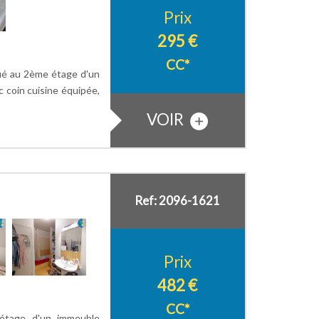
Prix
295 €
CC*
ué au 2ème étage d'un
 coin cuisine équipée,
VOIR
Ref: 2096-1621
Prix
482 €
CC*
tage d'un immeuble