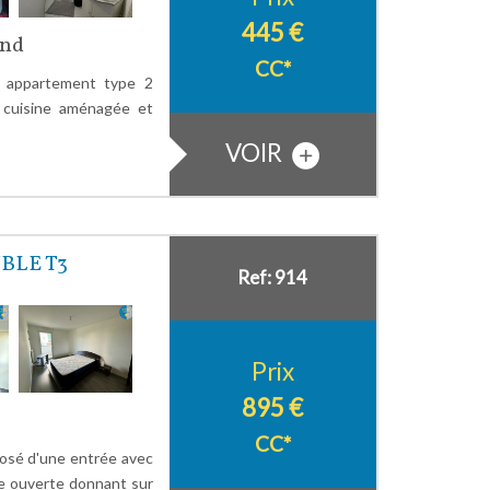
445 €
and
CC*
appartement type 2
 cuisine aménagée et
VOIR
BLE T3
Ref: 914
Prix
895 €
CC*
sé d'une entrée avec
ée ouverte donnant sur