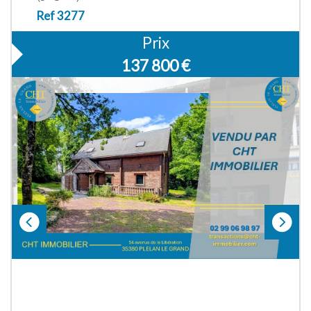
Ref 3277
Prix
137 800
€