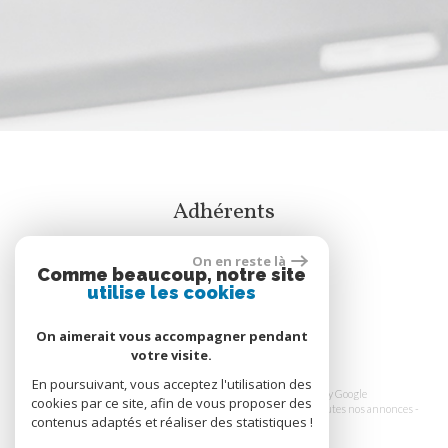
adhérents
On en reste là
Comme beaucoup, notre site
utilise les cookies
On aimerait vous accompagner pendant
votre visite.
En poursuivant, vous acceptez l'utilisation des
© 2026 | Tous droits réservés | Traduction powered by Google
cookies par ce site, afin de vous proposer des
Plan du site
-
Mentions légales
-
Honoraires
-
Liens
-
Admin
-
Toutes nos annonces
-
contenus adaptés et réaliser des statistiques !
Politique RGPD