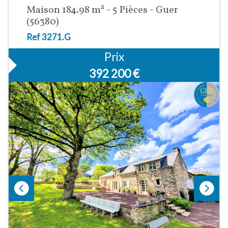
Maison 184.98 m² - 5 Pièces - Guer
(56380)
Ref 3271.G
Prix
392 200
€