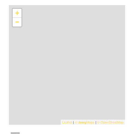
+
−
Leaflet
|
©
Maps
|
© OpenStreetMap
Jawg