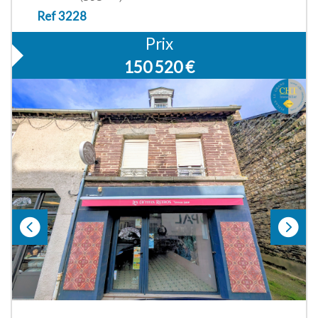
Ref 3228
Prix
150 520
€