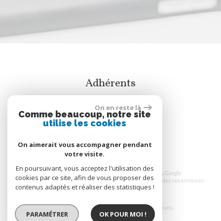
adhérents
On en reste là
Comme beaucoup, notre site
utilise les cookies
On aimerait vous accompagner pendant
votre visite.
En poursuivant, vous acceptez l'utilisation des
© 2026 | Tous droits réservés | Traduction powered by Google
cookies par ce site, afin de vous proposer des
Plan du site
-
Mentions légales
-
Honoraires
-
Liens
-
Admin
-
Toutes nos annonces
-
contenus adaptés et réaliser des statistiques !
Politique RGPD
Site internet compatible multi-supports,
un seul site adaptable à tous les types d'écrans.
PARAMÉTRER
OK POUR MOI !