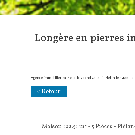
longère en pierres indépendante et ses vastes dépendances – loutehel
Agence immobilière à Plélan le Grand Guer
Plélan-le-Grand
< Retour
Maison 122.51 m² - 5 Pièces - Pléla