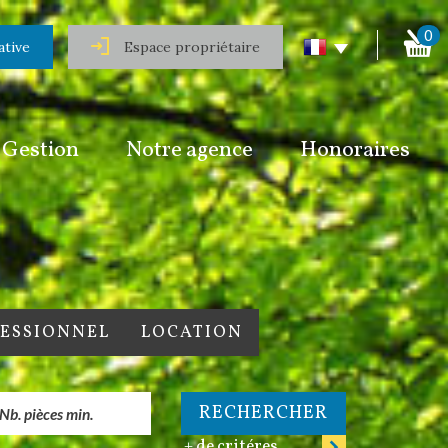
0
ative
Espace propriétaire
Gestion
Notre agence
Honoraires
FESSIONNEL
LOCATION
RECHERCHER
+ de critéres