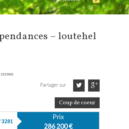
 (35380)
Partager sur
Coup de coeur
Prix
f 3281
286 200
€