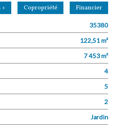
 +
Copropriété
Financier
35380
122,51 m²
7 453 m²
4
5
2
Jardin