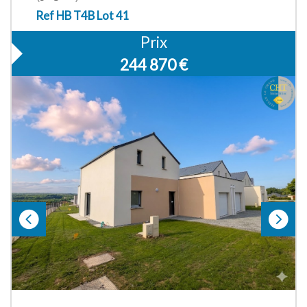
Ref HB T4B Lot 41
Prix
244 870
€