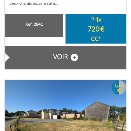
deux chambres, une salle...
Prix
Ref: 2841
720 €
CC*
VOIR