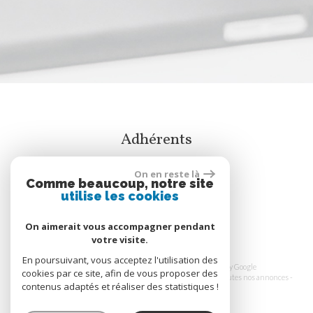
Adhérents
On en reste là
Comme beaucoup, notre site
utilise les cookies
On aimerait vous accompagner pendant
votre visite.
En poursuivant, vous acceptez l'utilisation des
© 2026 | Tous droits réservés | Traduction powered by Google
cookies par ce site, afin de vous proposer des
Plan du site
-
Mentions légales
-
Honoraires
-
Liens
-
Admin
-
Toutes nos annonces
-
contenus adaptés et réaliser des statistiques !
Politique RGPD
Site internet compatible multi-supports,