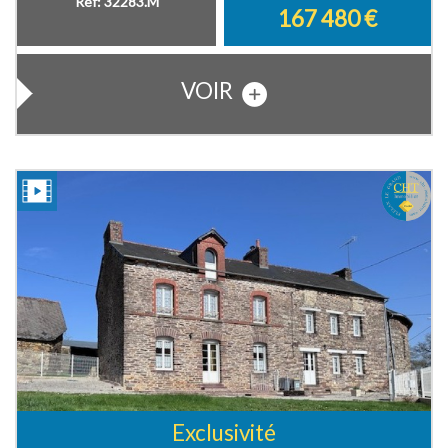
Ref: 32283.M
167 480
€
VOIR
Exclusivité