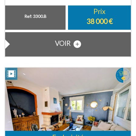
Prix
Ref: 3300.B
38 000
€
VOIR