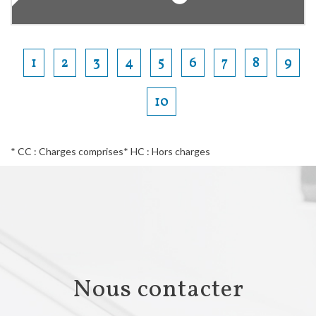
1
2
3
4
5
6
7
8
9
10
* CC : Charges comprises
* HC : Hors charges
Nous contacter