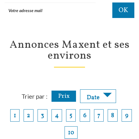
OK
Annonces Maxent et ses
environs
Prix
Trier par :
Date
1
2
3
4
5
6
7
8
9
10